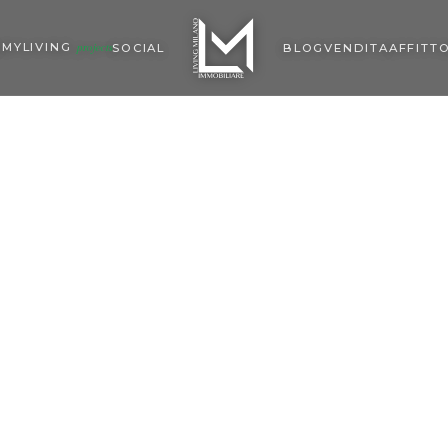
MYLIVING
O
SOCIAL
BLOG
VENDITA
AFFITT
projects