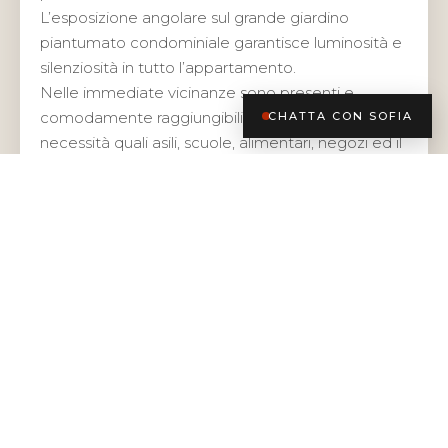
L’esposizione angolare sul grande giardino
piantumato condominiale garantisce luminosità e
silenziosità in tutto l’appartamento.
Nelle immediate vicinanze sono presenti e
comodamente raggiungibili tutti i servizi di prima
CHATTA CON SOFIA
necessità quali asili, scuole, alimentari, negozi ed il
nuovissimo centro commerciale City Life.
A pochi passi dalla nuova MM5 lilla.
Il canone mensile richiesto è di € 1.350,00 + €
150,00 di spese incluso riscaldamento.