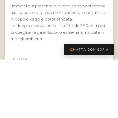
l’immobile si presenta in buone condizioni interne,
aria condizionata, pavimentazione parquet, infissi
in doppio vetro e porta blindata.
La doppia esposizione e i soffitti alti 3,50 mt tipici
di quegli anni garantiscono estrema luminosità in
tutti gli ambienti
CHATTA CON SOFIA
LA ZONA
nelle immediate vicinanze sono presenti e
comodamente raggiungibili tutti i servizi di prima
necessità quali asili, scuole, alimentari e negozi.
Comodamente raggiungibile a piedi in pochi
minuti le linee MM5 Lilla fermata Gerusalemme e
fermata Domodossola, disponibili inoltre le linee
tram 10-19-1 o le linee tram 12 e 14.
Via Piero della Francesca: la “piccola Parigi”, lunga