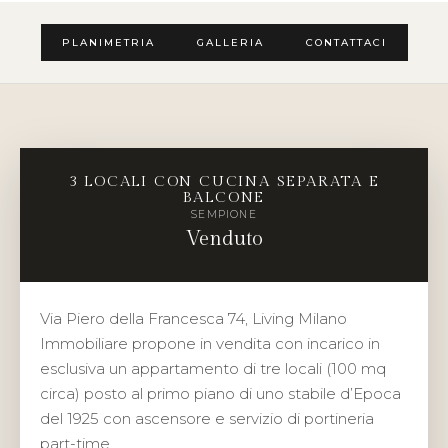
PLANIMETRIA
GALLERIA
CONTATTACI
3 LOCALI CON CUCINA SEPARATA E
BALCONE
SEMPIONE
Venduto
Via Piero della Francesca 74, Living Milano
Immobiliare propone in vendita con incarico in
esclusiva un appartamento di tre locali (100 mq
circa) posto al primo piano di uno stabile d’Epoca
del 1925 con ascensore e servizio di portineria
part-time.