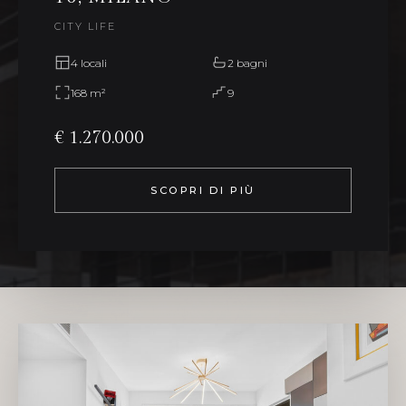
CITY LIFE
4 locali
2 bagni
168 m²
9
€ 1.270.000
SCOPRI DI PIÙ