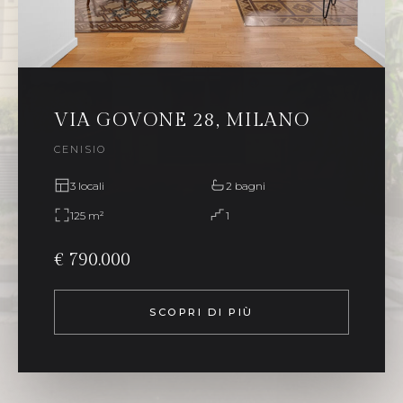
VIA GOVONE 28, MILANO
CENISIO
3 locali
2 bagni
125 m²
1
€ 790.000
SCOPRI DI PIÙ