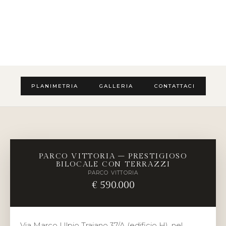
PLANIMETRIA
GALLERIA
CONTATTACI
PARCO VITTORIA – PRESTIGIOSO
BILOCALE CON TERRAZZI
PARCO VITTORIA
€ 590.000
Via Marco Ulpio Traiano 37/A (edificio H), nel