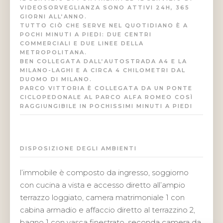
VIDEOSORVEGLIANZA SONO ATTIVI 24H, 365
GIORNI ALL’ANNO.
TUTTO CIÒ CHE SERVE NEL QUOTIDIANO È A
POCHI MINUTI A PIEDI: DUE CENTRI
COMMERCIALI E DUE LINEE DELLA
METROPOLITANA.
BEN COLLEGATA DALL’AUTOSTRADA A4 E LA
MILANO-LAGHI E A CIRCA 4 CHILOMETRI DAL
DUOMO DI MILANO.
PARCO VITTORIA È COLLEGATA DA UN PONTE
CICLOPEDONALE AL PARCO ALFA ROMEO COSÌ
RAGGIUNGIBILE IN POCHISSIMI MINUTI A PIEDI
DISPOSIZIONE DEGLI AMBIENTI
l’immobile è composto da ingresso, soggiorno
con cucina a vista e accesso diretto all’ampio
terrazzo loggiato, camera matrimoniale 1 con
cabina armadio e affaccio diretto al terrazzino 2,
bagno 1 con vasca finestrato, seconda camera da