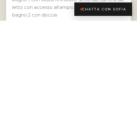
letto con accesso all’ampio terrazzo loggiato e
CHATTA CON SOFIA
bagno 2 con doccia
PERTINENZE
completa la proprietà la cantina al piano S2
CARATTERISTICHE
COMPLETAMENTE RISTRUTTURATO CON
MATERIALI DI PREGIO E UN’ATTENTA CURA DEI
DETTAGLI, L’IMMOBILE UNISCE ELEGANZA,
COMFORT E TECNOLOGIA. GLI AMBIENTI SONO
VALORIZZATI DA UNA PAVIMENTAZIONE IN
PARQUET, PORTA BLINDATA, ARIA
CONDIZIONATA CANALIZZATA,
RAFFRESCAMENTO A PAVIMENTO, IMPIANTO DI
RICIRCOLO DELL’ARIA MECCANIZZATO, SISTEMA
D’ALLARME E INFISSI CON DOPPI VETRI AD ALTE