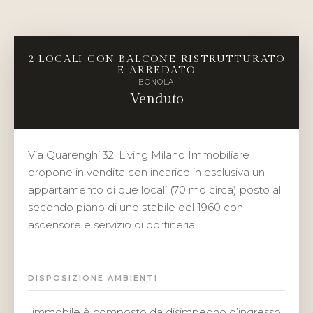
2 LOCALI CON BALCONE RISTRUTTURATO
E ARREDATO
BONOLA
Venduto
Via Quarenghi 32, Living Milano Immobiliare
propone in vendita con incarico in esclusiva un
appartamento di due locali (70 mq circa) posto al
secondo piano di uno stabile del 1960 con
ascensore e servizio di portineria
DISPOSIZIONE AMBIENTI
l’immobile è composto da disimpegno d’ingresso,