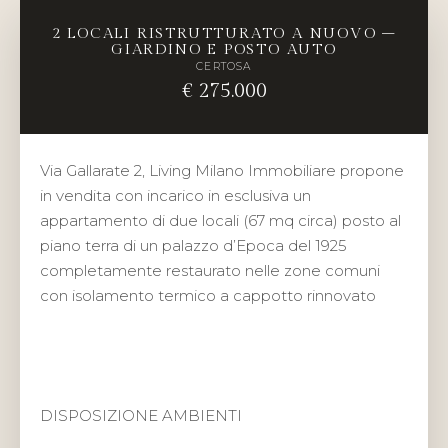
2 LOCALI RISTRUTTURATO A NUOVO –
GIARDINO E POSTO AUTO
CERTOSA
€ 275.000
Via Gallarate 2, Living Milano Immobiliare propone
in vendita con incarico in esclusiva un
appartamento di due locali (67 mq circa) posto al
piano terra di un palazzo d’Epoca del 1925
completamente restaurato nelle zone comuni
con isolamento termico a cappotto rinnovato
DISPOSIZIONE AMBIENTI