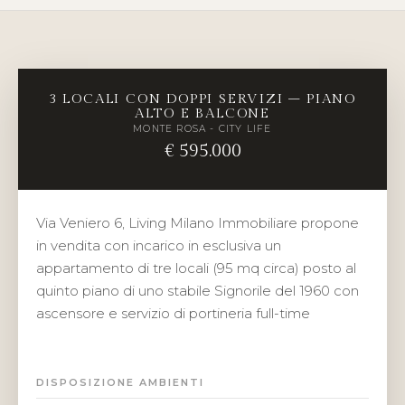
3 LOCALI CON DOPPI SERVIZI – PIANO
ALTO E BALCONE
MONTE ROSA - CITY LIFE
€ 595.000
Via Veniero 6, Living Milano Immobiliare propone
in vendita con incarico in esclusiva un
appartamento di tre locali (95 mq circa) posto al
quinto piano di uno stabile Signorile del 1960 con
ascensore e servizio di portineria full-time
DISPOSIZIONE AMBIENTI