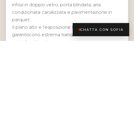
infissi in doppio vetro, porta blindata, aria
condizionata canalizzata e pavimentazione in
parquet.
Il piano alto e l’esposizione totalmente interna
CHATTA CON SOFIA
garantiscono estrema tranquillità e luminosità in
tutti gli ambienti
LA ZONA
Ci troviamo nel quartiere tra Monte Rosa, City Life
e Fiera Milano City.
La zona rappresenta una delle aree residenziali
più apprezzate della città, grazie al perfetto
equilibrio tra tranquillità, servizi e collegamenti.
A pochi passi dal moderno quartiere di CityLife e
dal polo di Fiera Milano City, la zona si distingue
per i suoi ampi viali alberati, l’architettura signorile